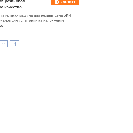
ая резиновая
контакт
е качество
ытательная машина для резины цена 5KN
риалов для испытаний на напряжение,
ее
>>
>|