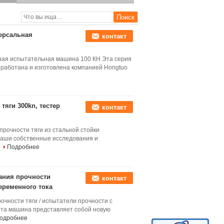
сенсорный экран Izod
Машина для проверки
воздействия маятника
ерсальная
контакт
ная испытательная машина 100 КН Эта серия
аботана и изготовлена компанией Hongtuo
яги 300kn, тестер
контакт
прочности тяги из стальной стойки
аши собственные исследования и
Подробнее
ания прочности
контакт
еременного тока
чности тяги / испытатели прочности с
та машина представляет собой новую
одробнее