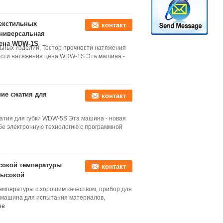
екстильных
контакт
универсальная
цена WDW-1S
ьных изделий, Тестор прочности натяжения
ости натяжения цена WDW-1S Эта машина -
ние сжатия для
контакт
атия для губки WDW-5S Эта машина - новая
бе электронную технологию с программной
сокой температуры
контакт
высокой
емпературы с хорошим качеством, прибор для
 машина для испытания материалов,
ее