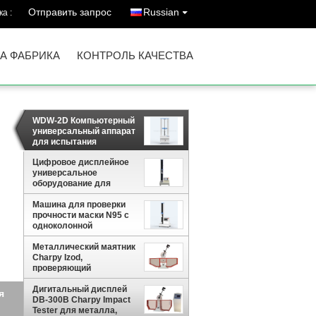
Отправить запрос
Russian
а :
А ФАБРИКА
КОНТРОЛЬ КАЧЕСТВА
WDW-2D Компьютерный
универсальный аппарат
для испытания
прочности
Цифровое дисплейное
универсальное
оборудование для
испытаний прочности на
Машина для проверки
тягу, универсальное
прочности маски N95 с
оборудование для
одноколонной
испытаний
микрокомпьютерной
системой управления
Металлический маятник
Charpy Izod,
проверяющий
устойчивость на удар /
счетчик / испытательная
Дигитальный дисплей
ний
машина / оборудование /
DB-300B Charpy Impact
й
прибор
Tester для металла,