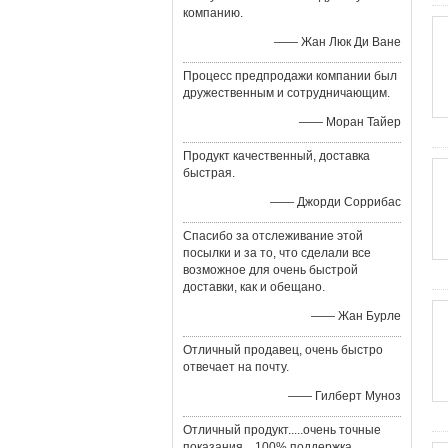
компанию.
—— Жан Люк Ди Ване
Процесс предпродажи компании был
дружественным и сотрудничающим.
—— Моран Тайер
Продукт качественный, доставка
быстрая.
—— Джорди Соррибас
Спасибо за отслеживание этой
посылки и за то, что сделали все
возможное для очень быстрой
доставки, как и обещано.
—— Жан Бурле
Отличный продавец, очень быстро
отвечает на почту.
—— Гилберт Муноз
Отличный продукт.....очень точные
показания....100% поддержка