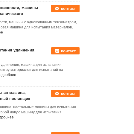
яженности, машины
контакт
ханического
сти, машины с одноколонным тензометром,
новая машина для испытания материалов,
ее
ытания удлинения,
контакт
 удлинения, машина для испытания
ектру материалов для испытаний на
одробнее
ьная машина,
контакт
жный поставщик
машина, настольные машины для испытания
собой новую машину для испытания
дробнее