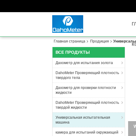
Г
Главная страница
Продукция
Универсаль
К
ВСЕ ПРОДУКТЫ
Дахометр для испытания золота
DahoMeter Проверяющий плотность
твердого тела
Дахометр для проверки плотности
жидкости
DahoMeter Проверяющий плотность
твердой жидкости
Универсальная испытательная
машина
Циф
п
камера для испытаний окружающей