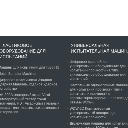
ПЛАСТИКОВОЕ
УНИВЕРСАЛЬНАЯ
ОБОРУДОВАНИЕ ДЛЯ
ИСПЫТАТЕЛЬНАЯ МАШИН
ИСПЫТАНИЙ
Цифровое дисплейное
универсальное оборудование для
Машины для испытаний для труб ПЭ
испытаний прочности на тягу,
Notch Sampler Machine
универсальное оборудование для
испытаний
Цифровая пластиковая Изодная
Ударная Машина, Ударное Ударное
Настольные одноколонные машин
Устройство
для испытания прочности тяги /
испытатели прочности с
DH-300A сенсорный экран Vicat
сервомотором переменного тока д
температурный тестер точки
резьбы WDW-5
смягчения, HDT Vicat испытательный
аппарат для пластиковых резиновых
WDW-2D Компьютерный
материалов
универсальный аппарат для
испытания прочности
Двухрукавая машина для испытани
прочности тяги 300kn, тестер