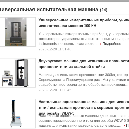
ниверсальная испытательная машина
(24)
Универсальные измерительные приборы, унив
испытательная машина 100 КН
Универсальные измерительные приборы, универсаль
компьютерно-управляемых испытательных машин разр
Instruments.и основные части изго...
Подробнее
2023-12-20 11:31:46
Двухрукавая машина для испытания прочности т
прочности тяги из стальной стойки
Машина для испытания прочности тяги 300kn, тестер 
Опреимущества Ппреимущество риса Мы увеличили н
разработки, построили центр обработки, производи...
2023-12-20 11:30:45
Настольные одноколонные машины для испыт
тяги / испытатели прочности с сервомотором п
для резьбы WDW-5
Настольные одноколонные машины для испытания про
сервомотором переменного тока для резьбы WDW-5 Э
машину для испытания материалов, сочетающу...
П