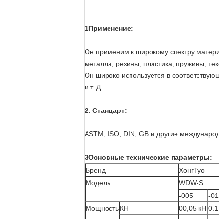
1Применение:
Он применим к широкому спектру материа
металла, резины, пластика, пружины, тек
Он широко используется в соответствую
и т. Д.
2. Стандарт:
ASTM, ISO, DIN, GB и другие междунаро
3Основные технические параметры:
Бренд
ХонгТуо
Модель
WDW-S
-005
-01
Мощность
КН
00,05 кН
0.1