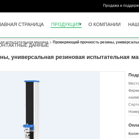
Продажа и поддержк
ЛАВНАЯ СТРАНИЦА
ПРОДУКЦИЯ
О КОМПАНИИ
НАШ
ная испытательная машина
Проверяющий прочность резины, универсаль
ОНТАКТНЫЕ ДАННЫЕ
ны, универсальная резиновая испытательная ма
Подр
Место
Фирм
наиме
Серт
Номер
Опла
Колич