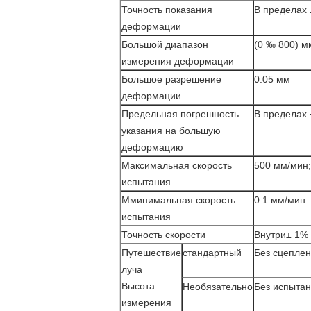
Точность показания
В пределах
деформации
Большой диапазон
(0 ‰ 800) м
измерения деформации
Большое разрешение
0.05 мм
деформации
Предельная погрешность
В пределах
указания на большую
деформацию
Максимальная скорость
500 мм/мин
испытания
М
минимальная скорость
0.1 мм/мин
испытания
Точность скорости
Внутри
± 1%
Путешествие
стандартный
Без сцеплен
луча
Высота
Необязательно
Без испытан
измерения