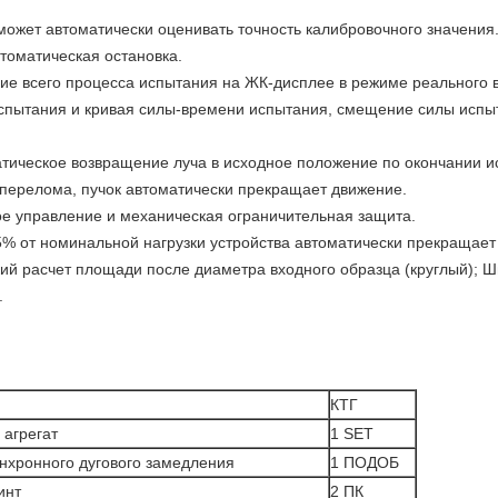
может автоматически оценивать точность калибровочного значения
втоматическая остановка.
ние всего процесса испытания на ЖК-дисплее в режиме реального 
испытания и кривая силы-времени испытания, смещение силы испы
атическое возвращение луча в исходное положение по окончании и
 перелома, пучок автоматически прекращает движение.
е управление и механическая ограничительная защита.
-5% от номинальной нагрузки устройства автоматически прекращает
кий расчет площади после диаметра входного образца (круглый); 
.
КТГ
агрегат
1 SET
нхронного дугового замедления
1 ПОДОБ
инт
2 ПК