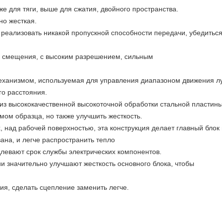
же для тяги, выше для сжатия, двойного пространства.
но жесткая.
реализовать никакой пропускной способности передачи, убедиться
ик смещения, с высоким разрешением, сильным
еханизмом, используемая для управления диапазоном движения лу
го расстояния.
из высококачественной высокоточной обработки стальной пластины
ом образца, но также улучшить жесткость.
, над рабочей поверхностью, эта конструкция делает главный бло
ана, и легче распространить тепло
длевают срок службы электрических компонентов.
и значительно улучшают жесткость основного блока, чтобы
ия, сделать сцепление заменить легче.