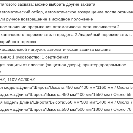
тягового захвата; можно выбрать другие захвата
автоматический отбор, автоматическое возвращение после оконча
ли ручное возвращение в исходное положение
ое значение прерывания автоматически останавливается 2.
еханического переключателя предела 2.Аварийный переключатель
варийного тормоза
максимальной нагрузки, автоматическая защита машины
тания; 1 руководство; 1 сертификат
для защиты от плесени (защитная дверь); принтер;программное
е
HZ; 110V.AC/60HZ
я модель:Длина*Широта*Высота:450 мм*400 мм*1160 мм / Около 50
одъема:Длина*Широта*Высота:450 мм*400 мм*1550 мм / Около 55 
я модель:Длина*Широта*Высота:550 мм*500 мм*1400 мм / Около 73
одъема:Длина*Широта*Высота:550 мм*500 мм*1800 мм / Около 78 