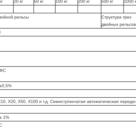
кг
20 кг
50 кг
100 кг
200 кг
500 кг
1000 
войной рельсы
Структура трех
двойных рельсов
N
м
ФС
 ±0,5%
 X10, X20, X50, X100 и т.д. Семиступенчатая автоматическая переда
 ± 1%
С