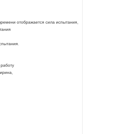
.
времени отображается сила испытания,
тания
спытания.
 работу
Ширина,