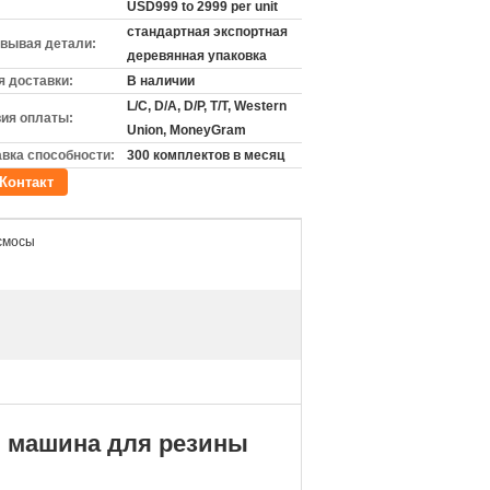
USD999 to 2999 per unit
стандартная экспортная
вывая детали:
деревянная упаковка
 доставки:
В наличии
L/C, D/A, D/P, T/T, Western
ия оплаты:
Union, MoneyGram
вка способности:
300 комплектов в месяц
Контакт
смосы
 машина для резины