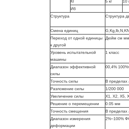
КГ
5 кг
10 
Иб
Структура
Структура д
Смена единиц
G,Kg,lb,N,K
Переход от одной единицы
Дюйм см м
к другой
Уровень испытательной
1 класс
машины
Диапазон эффективной
00,4% 100%
силы
Точность силы
В пределах
Разложение силы
1/200 000
Увеличение силы
X1, X2, X5,
Решение о перемещении
0.05 мм
Точность смещения
В пределах
Диапазон измерения
2%~100% Ф
деформации