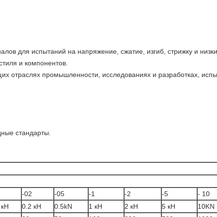
лов для испытаний на напряжение, сжатие, изгиб, стрижку и низк
стиля и компонентов.
щих отраслях промышленности, исследованиях и разработках, испы
дные стандарты.
-02
-05
-1
-2
-5
- 10
 кН
0.2 кН
0.5kN
1 кН
2 кН
5 кН
10KN