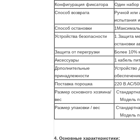
Конфигурация фиксатора
Один набор 
Способ возврата
Ручной или 
испытания и
Способ остановки
1Максимальн
Устройства безопасности
1.Защита м
остановки а
Защита от перегрузки
Более 10% 
Аксессуары
1 кабель пи
Дополнительные
Устройство 
принадлежности
обеспечени
Поставка порошка
220 В
.AC/50
Размер основного хозяина/
Стандартна
вес
Модель п
Размер упаковки / вес
Стандартна
Модель п
4. Основные характеристики: