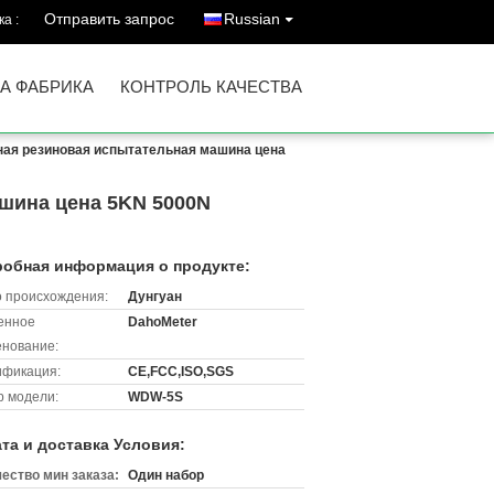
Отправить запрос
Russian
а :
А ФАБРИКА
КОНТРОЛЬ КАЧЕСТВА
ная резиновая испытательная машина цена
шина цена 5KN 5000N
обная информация о продукте:
 происхождения:
Дунгуан
енное
DahoMeter
нование:
ификация:
CE,FCC,ISO,SGS
 модели:
WDW-5S
та и доставка Условия:
ество мин заказа:
Один набор