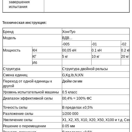
завершения
испытания
Техническая инструкция:
Бренд
ХонгТуо
Модель
ВДВ...
-005
-01
-02
Мощность
КН
00,05 кН
0.1 кН
0.2 кН
КГ
5 кг
10 кг
20 кг
Иб
Структура
Структура двойной рельсы
Смена единиц
G,Kg,lb,N,KN
Переход от одной единицы к
Дюйм см мм
другой
Уровень испытательной машины
0.5 класс
Диапазон эффективной силы
00,4% ≈ 100% ФС
Точность силы
В пределах ±0,5%
Разложение силы
1/200 000
Увеличение силы
X1, X2, X5, X10, X20, X50, X100 и т.д. 
Решение о перемещении
0.05 мм