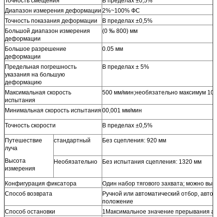
Точность смещения
В пределах ±0,5%
Диапазон измерения деформации
2%~100% ФС
Точность показания деформации
В пределах ±0,5%
Большой диапазон измерения
(0 ‰ 800) мм
деформации
Большое разрешение
0.05 мм
деформации
Предельная погрешность
В пределах ± 5%
указания на большую
деформацию
Максимальная скорость
500 мм/мин;необязательно максимум 10
испытания
Минимальная скорость испытания
00,001 мм/мин
Точность скорости
В пределах ±0,5%
Путешествие
стандартный
Без сцепления: 920 мм
луча
Высота
Необязательно
Без испытания сцепления: 1320 мм
измерения
Конфигурация фиксатора
Один набор тягового захвата; можно выб
Способ возврата
Ручной или автоматический отбор, авто
положение
Способ остановки
1Максимальное значение прерывания ав