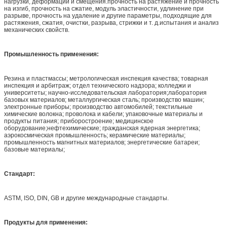
нагрузки, деформации и смещения.прочность на растяжение и прочность
на изгиб, прочность на сжатие, модуль эластичности, удлинение при
разрыве, прочность на удаление и другие параметры, подходящие для
растяжения, сжатия, очистки, разрыва, стрижки и т. д.испытания и анализ
механических свойств.
Промышленность применения:
Резина и пластмассы; метрологическая инспекция качества; товарная
инспекция и арбитраж; отдел технического надзора; колледжи и
университеты; научно-исследовательская лаборатория;лаборатория
базовых материалов; металлургическая сталь; производство машин;
электронные приборы; производство автомобилей; текстильные
химические волокна; проволока и кабели; упаковочные материалы и
продукты питания; приборостроение; медицинское
оборудование;нефтехимические; гражданская ядерная энергетика;
аэрокосмическая промышленность; керамические материалы;
промышленность магнитных материалов; энергетические батареи;
базовые материалы;
Стандарт:
ASTM, ISO, DIN, GB и другие международные стандарты.
Продукты для применения
: