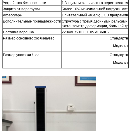
Устройства безопасности
1.Защита механического переключателя
Защита от перегрузки
Более 10% максимальной нагрузки, авт
Аксессуары
1 питательный кабель; 1 CD программног
Дополнительные принадлежности
Структура с тремя двойными рельсами; 
экстензометр деформации, большой тр
Поставка порошка
220VAC/50HZ; 110V.AC/60HZ
Размер основного хозяина/вес
Стандартная
Модель по
Размер упаковки / вес
Стандартная
Модель по