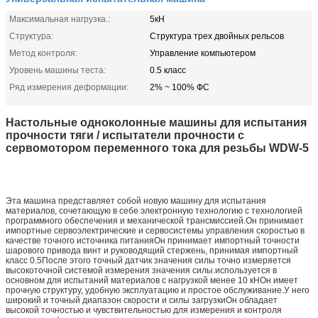
Максимальная нагрузка.:
5кН
Структура:
Структура трех двойных рельсов
Метод контроля:
Управление компьютером
Уровень машины теста:
0.5 класс
Ряд измерения деформации:
2% ~ 100% ФС
Настольные одноколонные машины для испытания
прочности тяги / испытатели прочности с
сервомотором переменного тока для резьбы WDW-5
Эта машина представляет собой новую машину для испытания
материалов, сочетающую в себе электронную технологию с технологией
программного обеспечения и механической трансмиссией.Он принимает
импортные сервоэлектрические и сервосистемы управления скоростью в
качестве точного источника питанияОн принимает импортный точности
шарового привода винт и руководящий стержень, принимая импортный
класс 0.5После этого точный датчик значения силы точно измеряется
высокоточной системой измерения значения силы.используется в
основном для испытаний материалов с нагрузкой менее 10 кНОн имеет
прочную структуру, удобную эксплуатацию и простое обслуживание.У него
широкий и точный диапазон скорости и силы загрузкиОн обладает
высокой точностью и чувствительностью для измерения и контроля