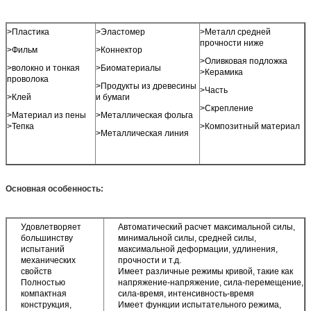
>Пластика
>Эластомер
>Металл средней
прочности ниже
>Фильм
>Коннектор
>Оливковая подложка
>волокно и тонкая
>Биоматериалы
>Керамика
проволока
>Продукты из древесины
>Часть
>Клей
и бумаги
>Скрепление
>Материал из пены
>Металлическая фольга
>Тепка
>Композитный материал
>Металлическая линия
Основная особенность:
Удовлетворяет
Автоматический расчет максимальной силы,
большинству
минимальной силы, средней силы,
испытаний
максимальной деформации, удлинения,
механических
прочности и т.д.
свойств
Имеет различные режимы кривой, такие как
Полностью
напряжение-напряжение, сила-перемещение,
компактная
сила-время, интенсивность-время
конструкция,
Имеет функции испытательного режима,