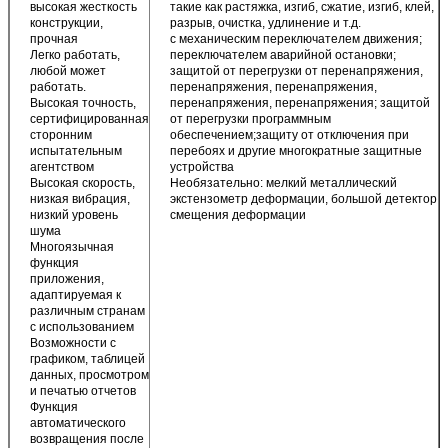
высокая жесткость
такие как растяжка, изгиб, сжатие, изгиб, клей,
конструкции,
разрыв, очистка, удлинение и т.д.
прочная
с механическим переключателем движения;
Легко работать,
переключателем аварийной остановки;
любой может
защитой от перегрузки от перенапряжения,
работать.
перенапряжения, перенапряжения,
Высокая точность,
перенапряжения, перенапряжения; защитой
сертифицированная
от перегрузки программным
сторонним
обеспечением;защиту от отключения при
испытательным
перебоях и другие многократные защитные
агентством
устройства
Высокая скорость,
Необязательно: мелкий металлический
низкая вибрация,
экстензометр деформации, большой детектор
низкий уровень
смещения деформации
шума
Многоязычная
функция
приложения,
адаптируемая к
различным странам
с использованием
Возможности с
графиком, таблицей
данных, просмотром
и печатью отчетов
Функция
автоматического
возвращения после