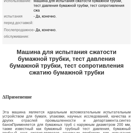
Использование:
Машина для испытания сжатости бумажной трубки,
тест давления бумажной трубки, тест сопротивления
сжа
испытания
- Да, конечно.
перед доставкой:
Послепродажное
- Да, конечно.
обслуживание:
Машина для испытания сжатости
бумажной трубки, тест давления
бумажной трубки, тест сопротивления
сжатию бумажной трубки
∆Применение
Эта машина является идеальным вспомогательным испытательным
устройством для бумаги, упаковки, научных исследований, качества и
других отраслей промышленности и департамента.синтез
банокПрименяется для бумажных труб с наружным диаметром 200 мм,
также известный как бумажный трубный тест давления, бумажный
трубный тест сжатия,является основным прибором для испытания