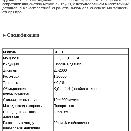
сопротивления сжатию бумажной трубы, с использованием высокоточных
датчиков, высокоскоростной обработки чипов для обеспечения точности
отбора проб.
►
Спецификации
Модель
DH-TC
Мощность
200,500,1000 кг
Индукция
Силовые датчики
Дисплей
ZL-2000
Резолюция
1/20000
Точность
± 0,5%
Объединения
Kgf, Lbf, N. (необязательно)
переключаются
Скорость испытания
10 ~ 200 мм/мин
Методы ввода скорости
Поворотное
Площадь пластинки
30*30 см
давления
Расстояние между
30 см Или обозначен
пластинами давления