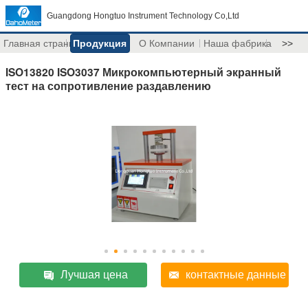
Guangdong Hongtuo Instrument Technology Co,Ltd
Главная страница
Продукция
О Компании
Наша фабрика
>>
ISO13820 ISO3037 Микрокомпьютерный экранный
тест на сопротивление раздавлению
Лучшая цена
контактные данные