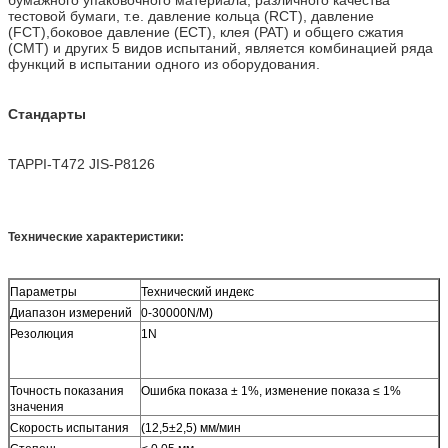
тестовой бумаги, т.е. давление кольца (RCT), давление
(FCT),боковое давление (ECT), клея (PAT) и общего сжатия
(CMT) и других 5 видов испытаний, является комбинацией ряда
функций в испытании одного из оборудования.
Стандарты
TAPPI-T472 JIS-P8126
Технические характеристики:
Параметры
Технический индекс
Диапазон измерений
0-30000N/M)
Резолюция
1N
Точность показания
Ошибка показа ± 1%, изменение показа ≤ 1%
значения
Скорость испытания
(12,5±2,5) мм/мин