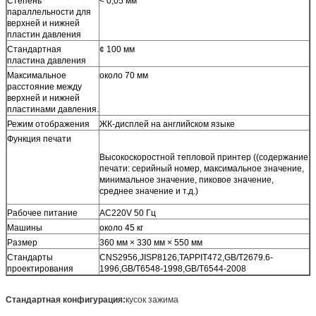
Степень
< 0,05 мм
параллельности для
верхней и нижней
пластин давления
Стандартная
¢ 100 мм
пластина давления
Максимальное
около 70 мм
расстояние между
верхней и нижней
пластинами давления.
Режим отображения
ЖК-дисплей на английском языке
Функция печати
Высокоскоростной тепловой принтер ((содержание
печати: серийный номер, максимальное значение,
минимальное значение, пиковое значение,
среднее значение и т.д.)
Рабочее питание
AC220V 50 Гц
Машины
около 45 кг
Размер
360 мм × 330 мм × 550 мм
Стандарты
CNS2956,JISP8126,TAPPIT472,GB/T2679.6-
проектирования
1996,GB/T6548-1998,GB/T6544-2008
Стандартная конфигурация:
кусок зажима