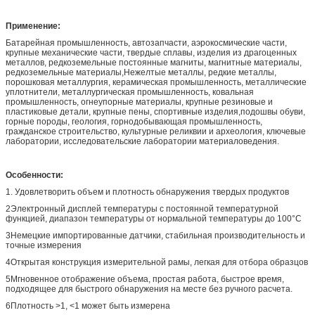
Применение:
Батарейная промышленность, автозапчасти, аэрокосмические части,
крупные механические части, твердые сплавы, изделия из драгоценных
металлов, редкоземельные постоянные магниты, магнитные материалы,
редкоземельные материалы,Нежелтые металлы, редкие металлы,
порошковая металлургия, керамическая промышленность, металлические
уплотнители, металлургическая промышленность, ковальная
промышленность, огнеупорные материалы, крупные резиновые и
пластиковые детали, крупные пены, спортивные изделия,подошвы обуви,
горные породы, геология, горнодобывающая промышленность,
гражданское строительство, культурные реликвии и археология, ключевые
лаборатории, исследовательские лаборатории материаловедения.
Особенности:
1. Удовлетворить объем и плотность обнаружения твердых продуктов
2Электронный дисплей температуры с постоянной температурной
функцией, диапазон температуры от нормальной температуры до 100°C
3Немецкие импортированные датчики, стабильная производительность и
точные измерения
4Открытая конструкция измерительной рамы, легкая для отбора образцов
5Мгновенное отображение объема, простая работа, быстрое время,
подходящее для быстрого обнаружения на месте без ручного расчета.
6Плотность >1, <1 может быть измерена