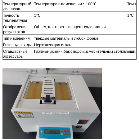
Температурный
Температура в помещении ~ 100°C
Темпе
диапазон
Точность
1°C
1°C
температуры
Отображение
Объем, плотность, процент содержания
результатов
Тип измерения
твердые материалы в любой форме
Резервуар воды
Нержавеющая сталь
Стандартные
Главный хозяин;бак с водой;измерительный стол;плющи;в
аксессуары