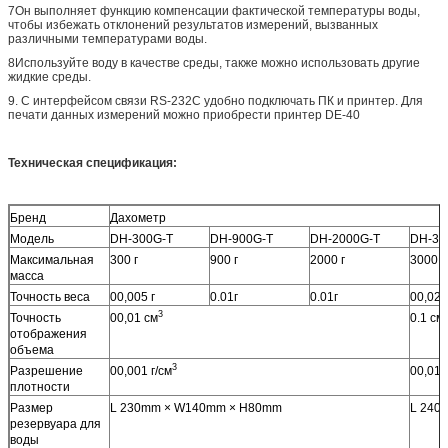
7Он выполняет функцию компенсации фактической температуры воды,
чтобы избежать отклонений результатов измерений, вызванных
различными температурами воды.
8Используйте воду в качестве среды, также можно использовать другие
жидкие среды.
9. С интерфейсом связи RS-232C удобно подключать ПК и принтер. Для
печати данных измерений можно приобрести принтер DE-40
Техническая спецификация:
Бренд
Дахометр
Модель
DH-300G-T
DH-900G-T
DH-2000G-T
DH-30
Максимальная
300 г
900 г
2000 г
3000 г
масса
Точность веса
00,005 г
0.01г
0.01г
00,02 г
3
Точность
00,01 см
0.1 см
отображения
объема
3
Разрешение
00,001 г/см
00,01 
плотности
Размер
L 230mm × W140mm × H80mm
L 240 
резервуара для
воды