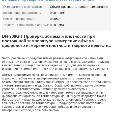
Отображение результатов:
Объем, плотность, процент содержания
разрешение по плотности:
0,001 г/см3
Весовое разрешение:
0,005 г
Точность отображения объема:
00,01 см3
DH-300G-T Проверка объема и плотности при
постоянной температуре, измерение объема
цифрового измерения плотности твердого вещества
Части различных продуктов имеют разные коэффициенты изменения
объема при разных температурах.Это связано с сроком службы продукта
в естественной среде.Эта серия изделий подходит для измерения
изменения объема и плотности при различных температурных условиях.
Датчик импортируется из Германии, который имеет высокую точность и
хорошую стабильность; измерительная рама изготовлена из
алюминиевого сплава,и открытая конструкция обеспечивает стабильность
системы взвешивания и удобство отбора проб; использование системы
управления температурой Omron и датчика температуры PT100;
температура, необходимая для измерения, может устанавливаться в
диапазоне от нормальной температуры до 100°C;и температура может
быть автоматически поддерживается на установленной температуре, с
точностью постоянной температуры 1 градус; устройство постоянной
температуры и устройство измерения объема интегрированы, и
измерение быстрое, и точность высока.