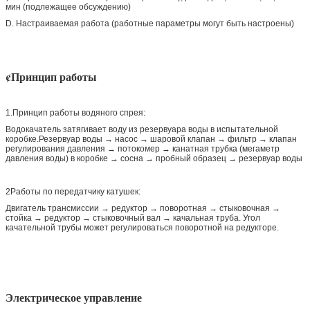
мин (подлежащее обсуждению)
D. Настраиваемая работа (работные параметры могут быть настроены)
¢Принцип работы
1.Принцип работы водяного спрея:
Водокачатель затягивает воду из резервуара воды в испытательной
коробке.Резервуар воды → насос → шаровой клапан → фильтр → клапан
регулирования давления → потокомер → канатная трубка (мегаметр
давления воды) в коробке → сосна → пробный образец → резервуар воды
2Работы по передатчику катушек:
Двигатель трансмиссии → редуктор → поворотная → стыковочная →
стойка → редуктор → стыковочный вал → качальная труба. Угол
качательной трубы может регулироваться поворотной на редукторе.
Электрическое управление