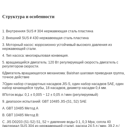
Структура и особенности
1. Внутренняя SUS # 304 нержавеющая сталь пластина
2. Внешний SUS # 430 нержавеющая сталь пластина
3. Моторный насос: коррозионно устойчивый высокого давления из
нержавеющей стали.
4. Тип насоса: многокрыловая конвекция.
5. вращающийся двигатель: 120 Вт регулирующий скорость двигатель с
регулятором скорости.
6Двигатель вращающегося механизма: Baishan шаговая приводная группа,
точное действие
7Один набор стандартных насадков JIS-S, один набор насадков SAE, один
набор качающейся трубы, 18 насадков, диаметр насадки 0,4 мм.
8Поток воды: 0,1 ± 0,005 ~ 12 ± 0,05 л / мин (регулируемый)
9. диапазон испытаний: GBT 10485 JIS-(S1, S2) SAE
A. GBT 10485 Метод А
B. GBT 10485 Метод B:
C. JIS D0203 (S1-S2) S1, S2 ≈ давление воды 0.1, 0,3 Mpa; сопла 40
(материал SUS 304 из нержавеющей стали), расход 24,5 л / мин, 39,2 л /