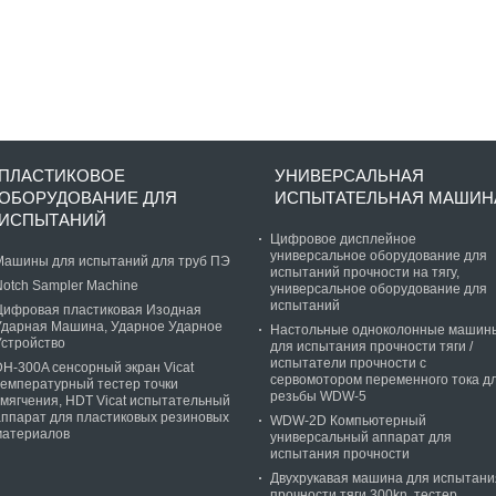
ПЛАСТИКОВОЕ
УНИВЕРСАЛЬНАЯ
ОБОРУДОВАНИЕ ДЛЯ
ИСПЫТАТЕЛЬНАЯ МАШИН
ИСПЫТАНИЙ
Цифровое дисплейное
универсальное оборудование для
Машины для испытаний для труб ПЭ
испытаний прочности на тягу,
Notch Sampler Machine
универсальное оборудование для
испытаний
Цифровая пластиковая Изодная
Ударная Машина, Ударное Ударное
Настольные одноколонные машин
Устройство
для испытания прочности тяги /
испытатели прочности с
DH-300A сенсорный экран Vicat
сервомотором переменного тока д
температурный тестер точки
резьбы WDW-5
смягчения, HDT Vicat испытательный
аппарат для пластиковых резиновых
WDW-2D Компьютерный
материалов
универсальный аппарат для
испытания прочности
Двухрукавая машина для испытани
прочности тяги 300kn, тестер