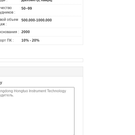
ды :
Дахометр, Кварц.
чество
50~99
удников :
вой объем
500.000-1000.000
аж :
основания :
2000
орт ПК :
10% - 20%
у