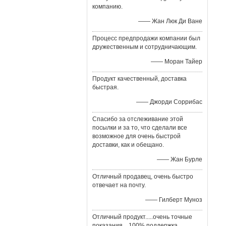
компанию.
—— Жан Люк Ди Ване
Процесс предпродажи компании был
дружественным и сотрудничающим.
—— Моран Тайер
Продукт качественный, доставка
быстрая.
—— Джорди Соррибас
Спасибо за отслеживание этой
посылки и за то, что сделали все
возможное для очень быстрой
доставки, как и обещано.
—— Жан Бурле
Отличный продавец, очень быстро
отвечает на почту.
—— Гилберт Муноз
Отличный продукт.....очень точные
показания....100% поддержка