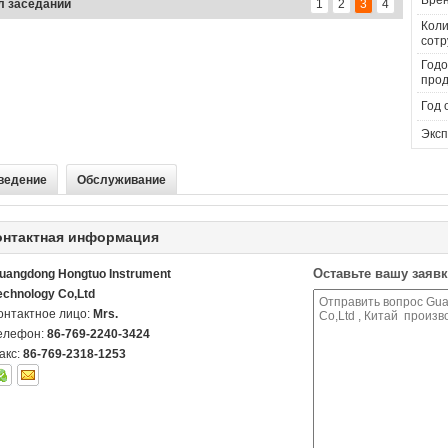
Брен
сещение
1
2
3
4
Коли
сотр
Годо
прод
Год 
Эксп
ведение
Обслуживание
онтактная информация
Оставьте вашу заявк
uangdong Hongtuo Instrument
echnology Co,Ltd
онтактное лицо:
Mrs.
елефон:
86-769-2240-3424
акс:
86-769-2318-1253