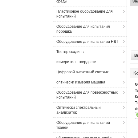
среды
по
Пластиковое оборудование для
испытаний
Оборудование для испытания
порошка
Оборудование для испытаний НДТ
Тестер ссадины
В
измеритель твердости
Цифровой вискозный счетчик
К
оптически измеряя машина
G
T
Оборудование для поверхностных
К
испытаний
Т
Оптически спектральный
Ф
анализатор
Оборудование для испытаний
тканей
оборудование для испытаний на