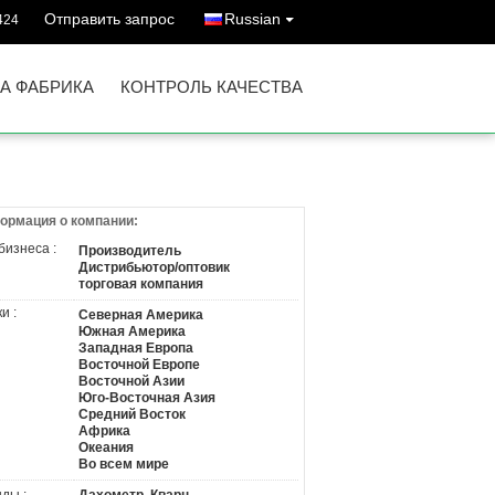
Отправить запрос
Russian
424
А ФАБРИКА
КОНТРОЛЬ КАЧЕСТВА
ормация о компании:
бизнеса :
Производитель
Дистрибьютор/оптовик
торговая компания
и :
Северная Америка
Южная Америка
Западная Европа
Восточной Европе
Восточной Азии
Юго-Восточная Азия
Средний Восток
Африка
Океания
Во всем мире