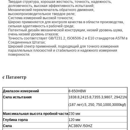
Твердая структура, хорошая жесткость, точность, надежность,
долговечность, высокая эффективность испытаний;
Механический переключатель обратного движения,
высокопроизводительное твердое реле;
Система измерений высокой точности;
Широко применяется для контроля качества в области производства,
сильная адаптивность к рабочей среде;
Патентный дизайн механической конструкции, низкий уровень шума,
очень низкий уровень отказов;
Точность соответствует GB/T231.2, ISO6506-2 и E10 стандартов ASTM в
Соединенных Штатах;
Широкий спектр применений, подходящий для точного измерения
параллельных плоскостей и стабильного и надежного измерения
поверхности.
¢ Патаметр
Диапазон измерений
8-650HBW
Сила испытания
1838.8,2415.8,7355.3,9807, 29421N
(187 лет).5, 250, 750,1000,3000kgf)
Максимальная высота пробной части
230 мм
Глубина горла
120 мм
Сила
AC380V /50HZ