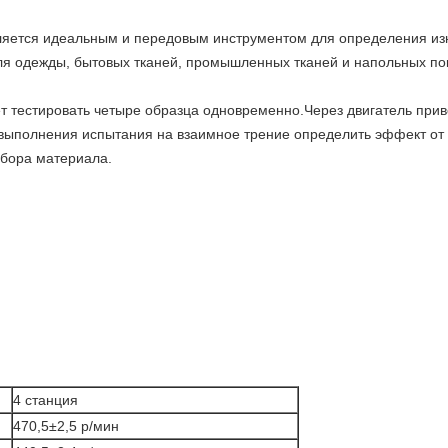
яется идеальным и передовым инструментом для определения изно
для одежды, бытовых тканей, промышленных тканей и напольных по
т тестировать четыре образца одновременно.Через двигатель при
 выполнения испытания на взаимное трение определить эффект от
ыбора материала.
4 станция
470,5±2,5 р/мин