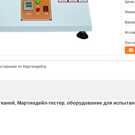
Цена:
Упако
Время
Услов
Поста
истирание по Мартиндейлу
каней, Мартиндейл-тестер, оборудование для испытан