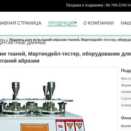
Продажа и поддержка :
86-769-2240-3
ЛАВНАЯ СТРАНИЦА
ПРОДУКЦИЯ
О КОМПАНИИ
НАШ
ины
Машины для испытаний абразии тканей, Мартиндейл-тестер, оборуд
ОНТАКТНЫЕ ДАННЫЕ
и
и тканей, Мартиндейл-тестер, оборудование дл
таний абразии
Подр
Место
Фирм
наиме
Серт
Номер
Опла
Колич