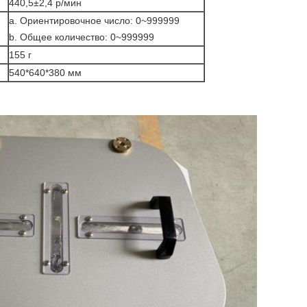
440,5±2,4 р/мин
a. Ориентировочное число: 0~999999
b. Общее количество: 0~999999
155 г
540*640*380 мм