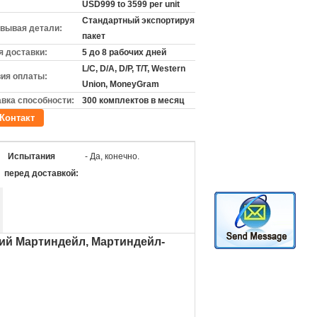
USD999 to 3599 per unit
Стандартный экспортируя
вывая детали:
пакет
 доставки:
5 до 8 рабочих дней
L/C, D/A, D/P, T/T, Western
ия оплаты:
Union, MoneyGram
вка способности:
300 комплектов в месяц
Контакт
Испытания
- Да, конечно.
перед доставкой:
ий Мартиндейл, Мартиндейл-