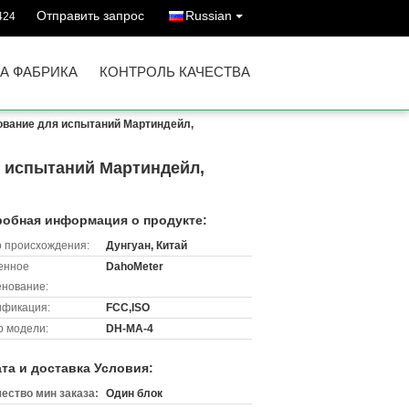
Отправить запрос
Russian
424
А ФАБРИКА
КОНТРОЛЬ КАЧЕСТВА
ование для испытаний Мартиндейл,
я испытаний Мартиндейл,
обная информация о продукте:
 происхождения:
Дунгуан, Китай
енное
DahoMeter
нование:
ификация:
FCC,ISO
 модели:
DH-MA-4
та и доставка Условия:
ество мин заказа:
Один блок