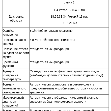
равна 1
1-4 Ротор: 300-400 мл
Дозировка
18,25,31,34 Ротор:7-11 мл;
образца
ULR: 21 мл
Ошибка
± 1% (нейтоновская жидкость)
измерения
Повторяющаяся
± 0,5% (нейтоновская жидкость)
ошибка
Показание ответа
стандартная конфигурация
на сдвиг / скорости
сдвига
Временная
стандартная конфигурация
функция
Функция
Стандартный интерфейс температурного зонда
измерения
(необходим дополнительный температурный зонд)
температуры
Функция
Автоматически сканировать и рекомендовать
автоматического
предпочтительную комбинацию ротора и скорости
сканирования
вращения
Максимальный
Автоматически отображает измеримый диапазон
диапазон
вязкости выбранного ротора и скорости
измерений
Функция печати
Данные и кривые, печатаемые (стандартный