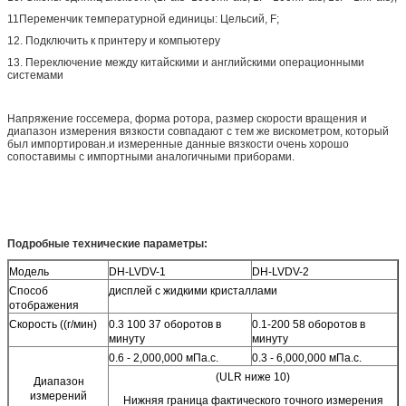
11Переменчик температурной единицы: Цельсий, F;
12. Подключить к принтеру и компьютеру
13. Переключение между китайскими и английскими операционными
системами
Напряжение госсемера, форма ротора, размер скорости вращения и
диапазон измерения вязкости совпадают с тем же вискометром, который
был импортирован.и измеренные данные вязкости очень хорошо
сопоставимы с импортными аналогичными приборами.
Подробные технические параметры:
Модель
DH-LVDV-1
DH-LVDV-2
Способ
дисплей с жидкими кристаллами
отображения
Скорость ((r/мин)
0.3 100 37 оборотов в
0.1-200 58 оборотов в
минуту
минуту
0.6 - 2,000,000 мПа.с.
0.3 - 6,000,000 мПа.с.
(ULR ниже 10)
Диапазон
измерений
Нижняя граница фактического точного измерения