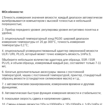
М
Особенности:
1Точность измерения значения вязкости: каждый диапазон автоматически
калибровывается компьютером с высокой точностью и небольшой
погрешностью;
2. Прибор переднего уровня: регулировка уровня интуитивно понятна и
удобна;
3. опциональный температурный зонд Pt100: широкий диапазон
измерения температуры от 20 до 300°C, точность измерения
температуры 0,1°C;
4. опциональный усовершенствованный адаптер сверхнизкой вязкости
ULR / URL PLUS, который может точно измерить вязкость 1mPa.S;
5Выберите небольшое количество адаптера для образца, SSR / SSR
PLUS, и объем образца, измеряемый каждый раз, составляет только 7-11
мл;
6- богатые дополнительные аксессуары: ванна с постоянной
температурой, чашка с постоянной температурой, принтер, стандартный
образец вязкости (стандартное силиконовое масло) и т.д.;
7. с автоматическим сканированием, измерением времени и другими
функциями;
8. Автоматическая быстрая функция измерения вязкости и стабильности;
9. показывая скорость сдвига и напряжение сдвига;
10. Смены единиц вязкости (1Pa.s=1000mPa.s; 1P=100mPa.s; 1cP=1mPa.s);