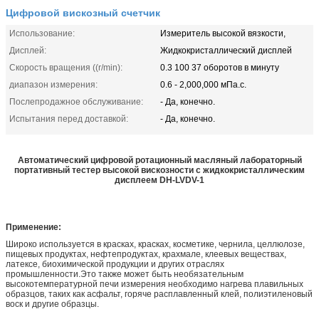
Цифровой вискозный счетчик
Использование:
Измеритель высокой вязкости,
Дисплей:
Жидкокристаллический дисплей
Скорость вращения ((r/min):
0.3 100 37 оборотов в минуту
диапазон измерения:
0.6 - 2,000,000 мПа.с.
Послепродажное обслуживание:
- Да, конечно.
Испытания перед доставкой:
- Да, конечно.
Автоматический цифровой ротационный масляный лабораторный
портативный тестер высокой вискозности с жидкокристаллическим
дисплеем DH-LVDV-1
Применение:
Широко используется в красках, красках, косметике, чернила, целлюлозе,
пищевых продуктах, нефтепродуктах, крахмале, клеевых веществах,
латексе, биохимической продукции и других отраслях
промышленности.Это также может быть необязательным
высокотемпературной печи измерения необходимо нагрева плавильных
образцов, таких как асфальт, горяче расплавленный клей, полиэтиленовый
воск и другие образцы.