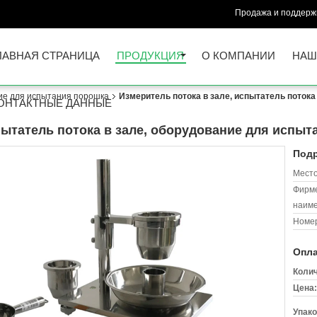
Продажа и поддержк
ЛАВНАЯ СТРАНИЦА
ПРОДУКЦИЯ
О КОМПАНИИ
НАШ
ие для испытания порошка
Измеритель потока в зале, испытатель потока
ОНТАКТНЫЕ ДАННЫЕ
пытатель потока в зале, оборудование для испыт
Подр
Место
Фирм
наиме
Номер
Опла
Колич
Цена:
Упако