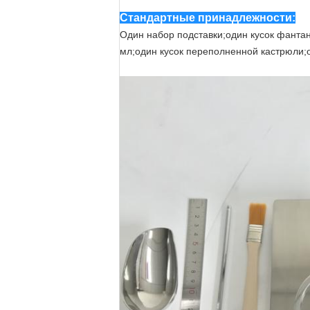
Стандартные принадлежности:
Один набор подставки;один кусок фанта
мл;один кусок переполненной кастрюли;о