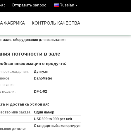
Отправить запрос
Russian
а :
А ФАБРИКА
КОНТРОЛЬ КАЧЕСТВА
 в зале, оборудование для испытания
ания поточности в зале
обная информация о продукте:
 происхождения:
Дунгуан
енное
DahoMeter
нование:
 модели:
DF-1-02
та и доставка Условия:
ество мин заказа:
Один набор
USD399 to 999 per unit
Стандартный экспортируя
вывая детали: