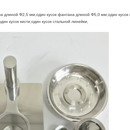
на длиной Φ2,5 мм;один кусок фантана длиной Φ5,0 мм;один кусо
дин кусок кисти;один кусок стальной линейки;