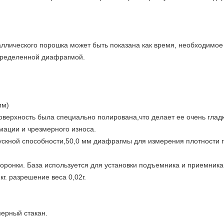
ллического порошка может быть показана как время, необходимое
пределенной диафрагмой.
мм)
оверхность была специально полирована,что делает ее очень глад
мации и чрезмерного износа.
скной способности,50,0 мм диафрагмы для измерения плотности г
оронки. База используется для установки подъемника и приемника
г. разрешение веса 0,02г.
ерный стакан.