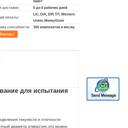
пакет
 доставки:
5 до 8 рабочих дней
L/C, D/A, D/P, T/T, Western
ия оплаты:
Union, MoneyGram
вка способности:
300 комплектов в месяц
Контакт
.
дование для испытания
ределения текучести и плотности
ртный диаметр отверстия.это можно