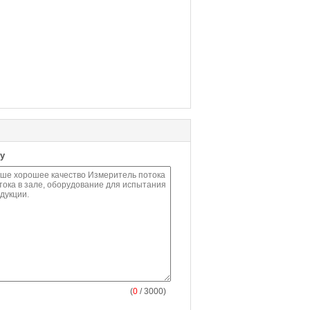
у
(
0
/ 3000)