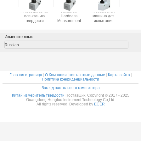
еряется
Руководство по
Rockwell
Переносная
Портат
дость
испытанию
Hardness
машина для
тест
елла?
твердости
Measurement
испытания
тверд
Rockwell, тип
Instrument,
твердости
Роквелл
испытания
Rockwell
Роквелла /
150A От
твердости
Hardness Tester
оборудование /
качес
Измените язык
таблетки
для продажи
прибор /
устройство /
Russian
прибор
Главная страница
|
О Компании
|
контактные данные
|
Карта сайта
|
Политика конфиденциальности
Взгляд настольного компьютера
Китай измеритель твердости
Поставщик. Copyright © 2017 - 2025
Guangdong Hongtuo Instrument Technology Co,Ltd.
All rights reserved. Developed by
ECER