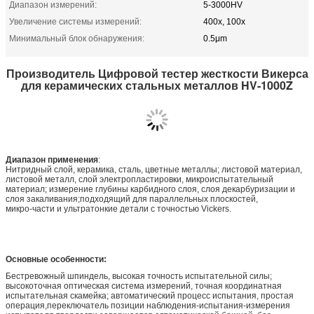
Диапазон измерений:
5-3000HV
Увеличение системы измерений:
400х, 100х
Минимальный блок обнаружения:
0.5μm
Производитель Цифровой тестер жесткости Викерса
для керамических стальных металлов HV-1000Z
Диапазон применения
:
Нитридный слой, керамика, сталь, цветные металлы; листовой материал,
листовой металл, слой электропластировки, микроиспытательный
материал; измерение глубины карбидного слоя, слоя декарбуризации и
слоя закаливания;подходящий для параллельных плоскостей,
микро-части и ультратонкие детали с точностью Vickers.
Основные особенности:
Бестревожный шпиндель, высокая точность испытательной силы;
высокоточная оптическая система измерений, точная координатная
испытательная скамейка; автоматический процесс испытания, простая
операция,переключатель позиции наблюдения-испытания-измерения