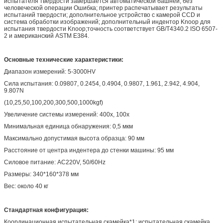
испытателя твердости завершается автоматической башней, без
человеческой операции Ошибка; принтер распечатывает результаты
испытаний твердости; дополнительное устройство с камерой CCD и
система обработки изображений; дополнительный индентор Knoop для
испытания твердости Knoop;точность соответствует GB/T4340.2 ISO 6507-
2 и американский ASTM E384.
Основные технические характеристики:
Диапазон измерений: 5-3000HV
Сила испытания: 0.09807, 0.2454, 0.4904, 0.9807, 1.961, 2.942, 4.904,
9.807N
(10,25,50,100,200,300,500,1000kgf)
Увеличение системы измерений: 400x, 100x
Минимальная единица обнаружения: 0,5 мкм
Максимально допустимая высота образца: 90 мм
Расстояние от центра индентера до стенки машины: 95 мм
Силовое питание: AC220V, 50/60Hz
Размеры: 340*160*378 мм
Вес: около 40 кг
Стандартная конфигурация:
Координационная испытательная скамейка*1; испытательная скамейка