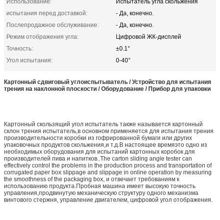
Использование:
Испытатель угла скольжения
испытания перед доставкой:
- Да, конечно.
Послепродажное обслуживание:
- Да, конечно.
Режим отображения угла:
Цифровой ЖК-дисплей
Точность:
±0.1°
Угол испытания:
0-40°
Картонный сдвиговый углоиспытыватель / Устройство для испытания
трения на наклонной плоскости / Оборудование / Прибор для упаковки
Картонный скользящий угол испытатель также называется картонный
склон трения испытатель,в основном применяется для испытания трения
производительности коробки из гофрированной бумаги или других
упаковочных продуктов скольжения,и т.д.В настоящее времяэто одно из
необходимых оборудования для испытаний картонных коробок для
производителей пива и напитков..The carton sliding angle tester can
effectively control the problems in the production process and transportation of
corrugated paper box slippage and slippage in online operation by measuring
the smoothness of the packaging box, и отвечает требованиям к
использованию продукта.Пробная машина имеет высокую точность
управления,продвинутую механическую структуру одного механизма
винтового стержня, управление двигателем, цифровой угол отображения.