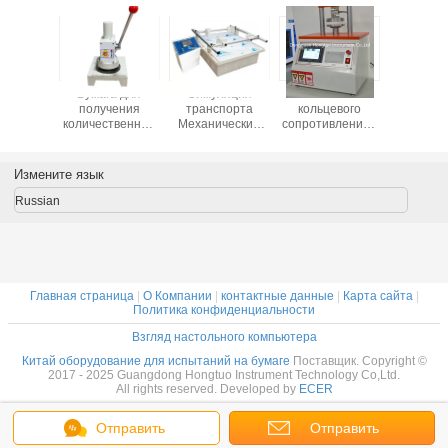
альный
Бумага для
Симуляция
Испытатель
Карто
умент
получения
транспорта
кольцевого
карто
проб для
количественных
Механический
сопротивления /
экземпл
твенного
образцов,
вибратор /
Испытатель
прове
рения
оборудование
Картонное
краевого
стойкос
артных
для испытаний
вибрационное
сопротивления /
раздав
Измените язык
в бумаги
грамматизма,
столовое
Испытатель
DH-CE
ртона
картон
оборудование
плоского
Russian
сопротивления
Главная страница
|
О Компании
|
контактные данные
|
Карта сайта
|
Политика конфиденциальности
Взгляд настольного компьютера
Китай оборудование для испытаний на бумаге
Поставщик. Copyright ©
2017 - 2025 Guangdong Hongtuo Instrument Technology Co,Ltd.
All rights reserved. Developed by
ECER
Отправить
Отправить