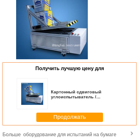
Получить лучшую цену для
Картонный сдвиговый
углоиспытыватель /
Устройство для испытания
трения на наклонной плоскости
/ Оборудование / Прибор для
Продолжать
упаковки
оборудование для испытаний на бумаге
Больше