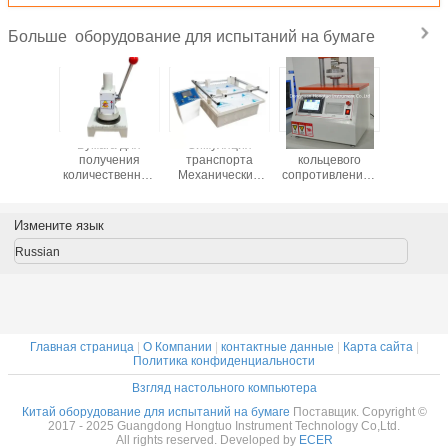
оборудование для испытаний на бумаге
Больше
альный
Бумага для
Симуляция
Испытатель
Карто
умент
получения
транспорта
кольцевого
карто
проб для
количественных
Механический
сопротивления /
экземпл
твенного
образцов,
вибратор /
Испытатель
прове
рения
оборудование
Картонное
краевого
стойкос
артных
для испытаний
вибрационное
сопротивления /
раздав
Измените язык
в бумаги
грамматизма,
столовое
Испытатель
DH-CE
ртона
картон
оборудование
плоского
Russian
сопротивления
Главная страница
|
О Компании
|
контактные данные
|
Карта сайта
|
Политика конфиденциальности
Взгляд настольного компьютера
Китай оборудование для испытаний на бумаге
Поставщик. Copyright ©
2017 - 2025 Guangdong Hongtuo Instrument Technology Co,Ltd.
All rights reserved. Developed by
ECER