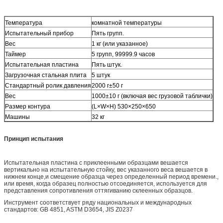
Температура
комнатной температуры
Испытательный прибор
Пять групп.
Вес
1 кг (или указанное)
Таймер
5 групп, 99999.9 часов
Испытательная пластина
Пять штук.
Загрузочная стальная плита
5 штук
Стандартный ролик давления
2000 г±50 г
Вес
1000±10 г (включая вес грузовой таблички)
Размер контура
(L×W×H) 530×250×650
Машины
32 кг
Принцип испытания
Испытательная пластина с приклеенными образцами вешается
вертикально на испытательную стойку, вес указанного веса вешается в
нижнем конце,и смещение образца через определенный период времени.,
или время, когда образец полностью отсоединяется, используется для
представления сопротивления оттягиванию склеенных образцов.
Инструмент соответствует ряду национальных и международных
стандартов: GB 4851, ASTM D3654, JIS Z0237